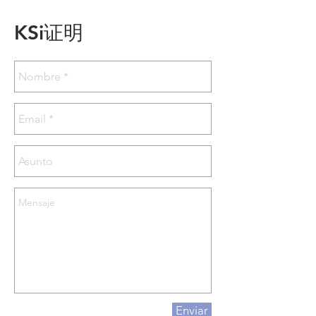
KSi证明
Enviar