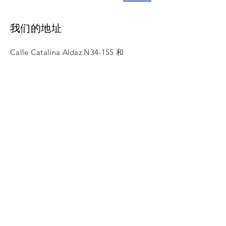
我们的地址
Calle Catalina Aldaz N34-155 和
葡萄牙
卡塔利娜广场大厦
七楼702室
电子邮件：
info@attesting-group.com
给我们打电话
电话：593
984693006
593 3820638
© 2022 KSi 证明