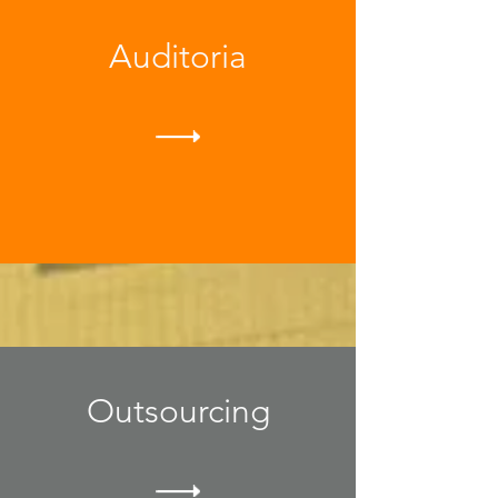
Auditoria
Outsourcing