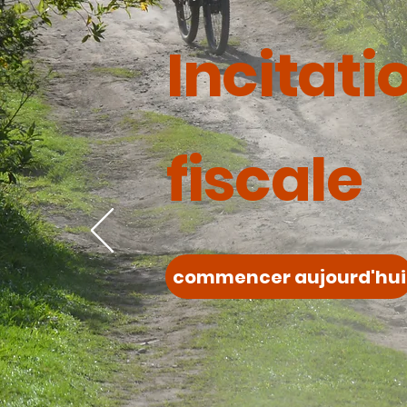
Incitati
fiscale
commencer aujourd'hui